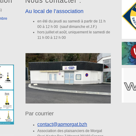
tion
Nous contacter :
6)
Au local de l’association
embre
en été du jeudi au samedi à partir de 11 h
00 à 12 h 00 (sauf dimanche et J.F.)
hors juillet et août, uniquement le samedi de
11 h 00 à 12 h 00
Par courrier
contact@apmorgat.bzh
Association des plaisanciers de Morgat