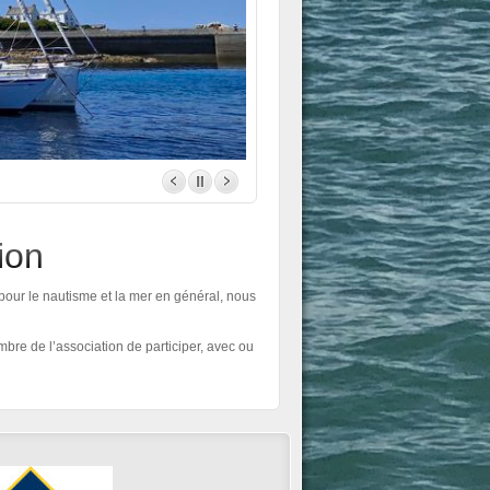
ion
our le nautisme et la mer en général, nous
bre de l’association de participer, avec ou