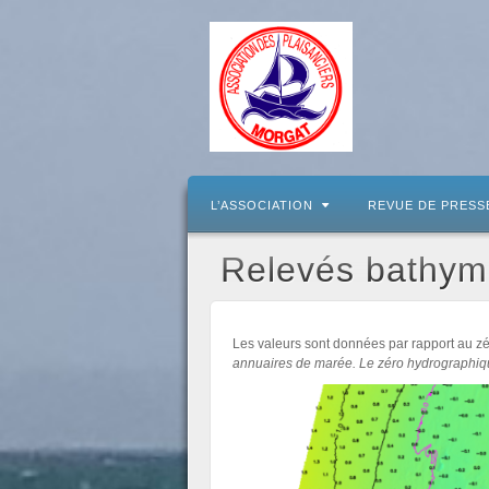
L’ASSOCIATION
REVUE DE PRESS
Relevés bathym
Les valeurs sont données par rapport au zé
annuaires de marée. Le zéro hydrographique