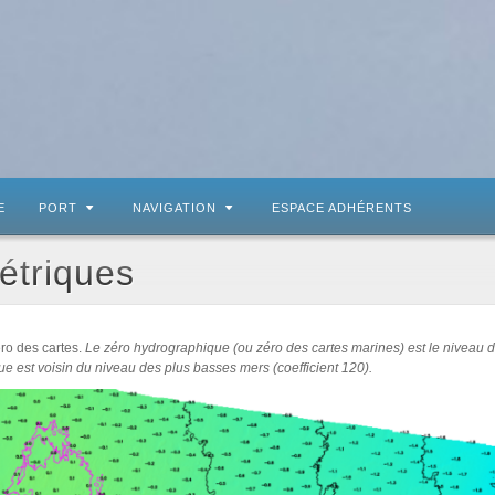
E
PORT
NAVIGATION
ESPACE ADHÉRENTS
étriques
ro des cartes.
Le zéro hydrographique (ou zéro des cartes marines) est le niveau d
 est voisin du niveau des plus basses mers (coefficient 120).