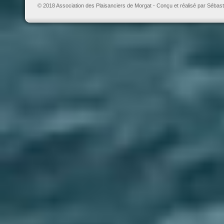
© 2018 Association des Plaisanciers de Morgat - Conçu et réalisé par Sébast