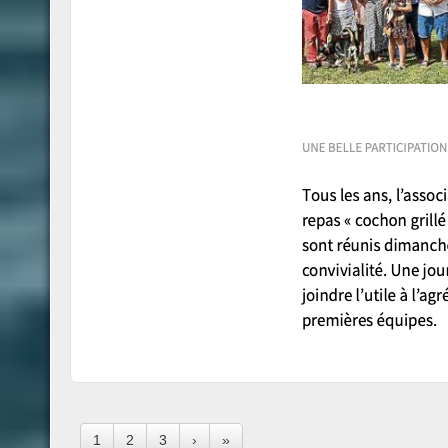
1
2
3
›
»