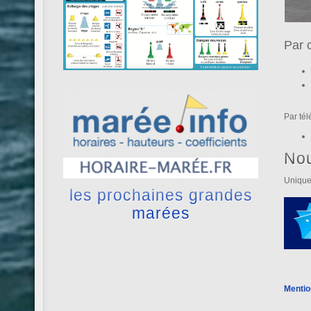
Par 
Par té
No
Unique
les prochaines grandes
marées
Mentio