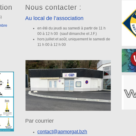
tion
Nous contacter :
6)
Au local de l’association
embre
en été du jeudi au samedi à partir de 11 h
00 à 12 h 00 (sauf dimanche et J.F.)
hors juillet et août, uniquement le samedi de
11 h 00 à 12 h 00
Par courrier
contact@apmorgat.bzh