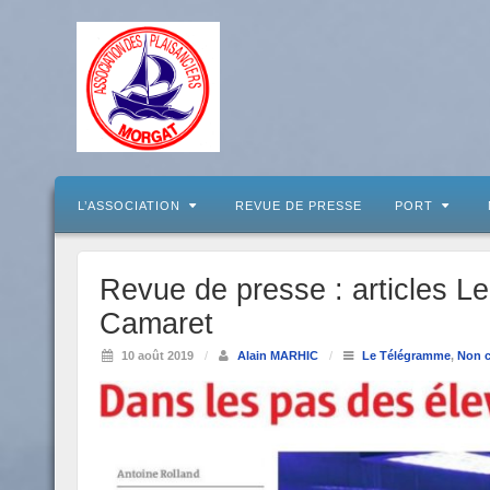
L’ASSOCIATION
REVUE DE PRESSE
PORT
Revue de presse : articles L
Camaret
10 août 2019
/
Alain MARHIC
/
Le Télégramme
,
Non c