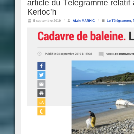
article du Télégramme relatif
Kerloc’h
5 septembre 2019
/
Alain MARHIC
/
Le Télégramme
,