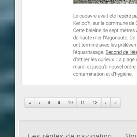
«
‹
8
9
10
11
12
›
»
Les règles de navigation
Nou