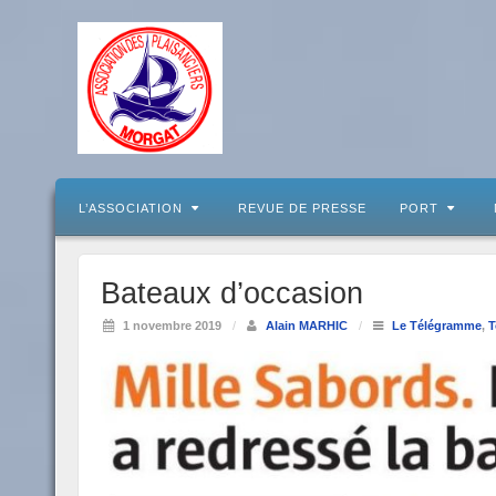
L’ASSOCIATION
REVUE DE PRESSE
PORT
Bateaux d’occasion
1 novembre 2019
/
Alain MARHIC
/
Le Télégramme
,
T