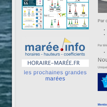
Par 
Par té
No
Unique
les prochaines grandes
marées
Mentio