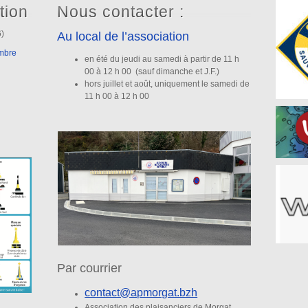
tion
Nous contacter :
6)
Au local de l’association
embre
en été du jeudi au samedi à partir de 11 h
00 à 12 h 00 (sauf dimanche et J.F.)
hors juillet et août, uniquement le samedi de
11 h 00 à 12 h 00
Par courrier
contact@apmorgat.bzh
Association des plaisanciers de Morgat