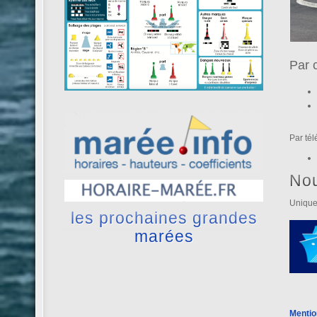
Par 
Par té
No
Unique
les prochaines grandes
marées
Mentio